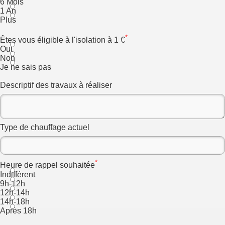
6 Mois
1 An
Plus
*
Êtes vous éligible à l'isolation à 1 €
Oui
Non
Je ne sais pas
Descriptif des travaux à réaliser
Type de chauffage actuel
*
Heure de rappel souhaitée
Indifférent
9h-12h
12h-14h
14h-18h
Après 18h